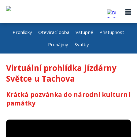
Prohlídky
Otevírací doba
Vstupné
Přístupnost
Pronájmy
Svatby
Virtuální prohlídka jízdárny
Světce u Tachova
Krátká pozvánka do národní kulturní
památky