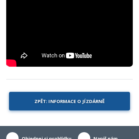
ZPĚT: INFORMACE O JÍZDÁRNĚ
Objednej si prohlídku
Napiš nám