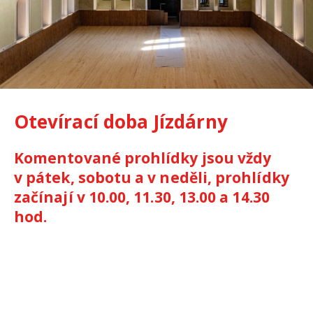
Otevírací doba Jízdárny
Komentované prohlídky jsou vždy
v pátek, sobotu a v neděli, prohlídky
začínají v 10.00, 11.30, 13.00 a 14.30
hod.