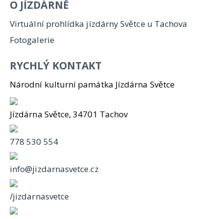
O JÍZDÁRNĚ
Virtuální prohlídka jízdárny Světce u Tachova
Fotogalerie
RYCHLÝ KONTAKT
Národní kulturní památka Jízdárna Světce
Jízdárna Světce, 34701 Tachov
778 530 554
info@jizdarnasvetce.cz
/jizdarnasvetce