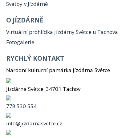
Svatby v Jízdárně
O JÍZDÁRNĚ
Virtuální prohlídka jízdárny Světce u Tachova
Fotogalerie
RYCHLÝ KONTAKT
Národní kulturní památka Jízdárna Světce
Jízdárna Světce, 34701 Tachov
778 530 554
info@jizdarnasvetce.cz