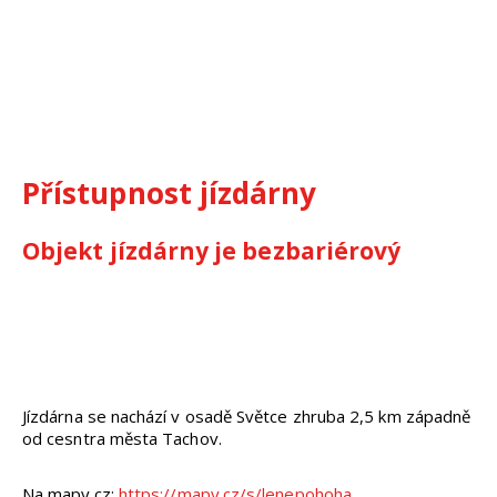
Přístupnost jízdárny
Objekt jízdárny je bezbariérový
Jízdárna se nachází v osadě Světce zhruba 2,5 km západně
od cesntra města Tachov.
Na mapy.cz:
https://mapy.cz/s/lenepohoha