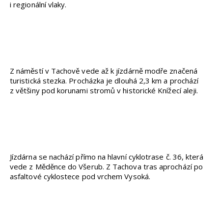
i regionální vlaky.
Z náměstí v Tachově vede až k jízdárně modře značená
turistická stezka. Procházka je dlouhá 2,3 km a prochází
z většiny pod korunami stromů v historické Knížecí aleji.
Jízdárna se nachází přímo na hlavní cyklotrase č. 36, která
vede z Měděnce do Všerub. Z Tachova tras aprochází po
asfaltové cyklostece pod vrchem Vysoká.