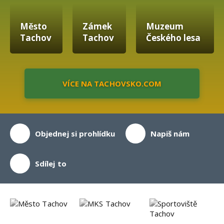
Předchozí
Následuj
Město
Zámek
Muzeum
Tachov
Tachov
Českého lesa
VÍCE NA TACHOVSKO.COM
Objednej si prohlídku
Napiš nám
Sdílej to