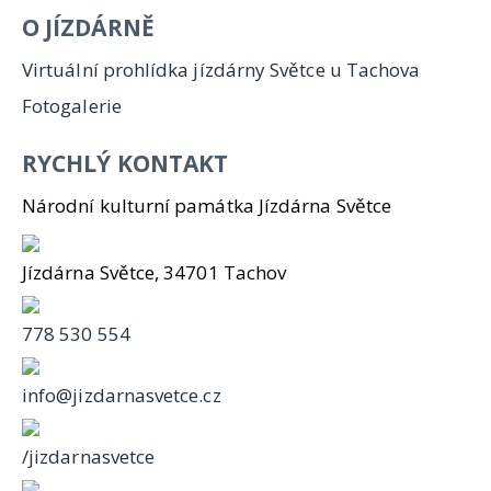
O JÍZDÁRNĚ
Virtuální prohlídka jízdárny Světce u Tachova
Fotogalerie
RYCHLÝ KONTAKT
Národní kulturní památka Jízdárna Světce
Jízdárna Světce, 34701 Tachov
778 530 554
info@jizdarnasvetce.cz
/jizdarnasvetce