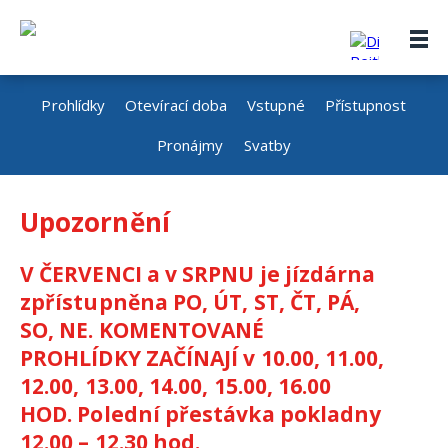
Prohlídky
Otevírací doba
Vstupné
Přístupnost
Pronájmy
Svatby
Upozornění
V ČERVENCI a v SRPNU je jízdárna
zpřístupněna PO, ÚT, ST, ČT, PÁ,
SO, NE. KOMENTOVANÉ
PROHLÍDKY ZAČÍNAJÍ v 10.00, 11.00,
12.00, 13.00, 14.00, 15.00, 16.00
HOD. Polední přestávka pokladny
12.00 – 12.30 hod.