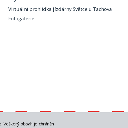
Virtuální prohlídka jízdárny Světce u Tachova
Fotogalerie
o
. Veškerý obsah je chráněn