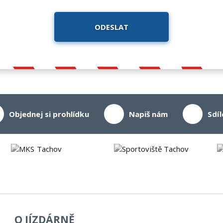
ODESLAT
Objednej si prohlídku
Napiš nám
Sdíl
O JÍZDÁRNĚ