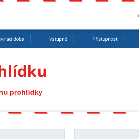
vírací doba
Vstupné
Přístupnost
hlídku
nu prohlídky