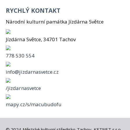
RYCHLÝ KONTAKT
Národní kulturní památka Jízdárna Světce
Jízdárna Světce, 34701 Tachov
778 530 554
info@jizdarnasvetce.cz
/jizdarnasvetce
mapy.cz/s/macubudofu
© 2024
Městské kulturní středisko Tachov
,
KETNET s.r.o
.