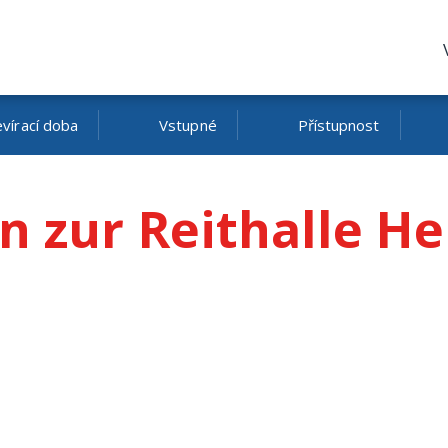
vírací doba
Vstupné
Přístupnost
 zur Reithalle He