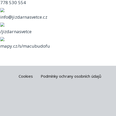
778 530 554
info@jizdarnasvetce.cz
/jizdarnasvetce
mapy.cz/s/macubudofu
Cookies
Podmínky ochrany osobních údajů