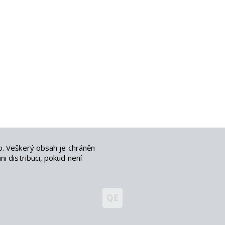
o
. Veškerý obsah je chráněn
i distribuci, pokud není
QE