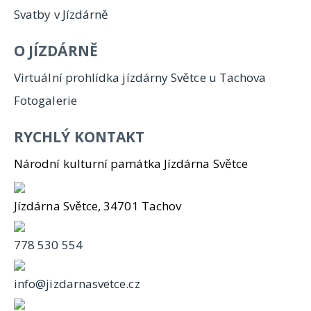
Svatby v Jízdárně
O JÍZDÁRNĚ
Virtuální prohlídka jízdárny Světce u Tachova
Fotogalerie
RYCHLÝ KONTAKT
Národní kulturní památka Jízdárna Světce
Jízdárna Světce, 34701 Tachov
778 530 554
info@jizdarnasvetce.cz