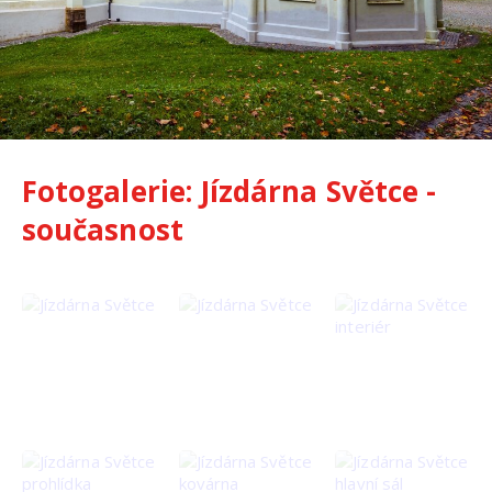
Fotogalerie: Jízdárna Světce -
současnost