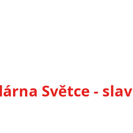
zdárna Světce - sla