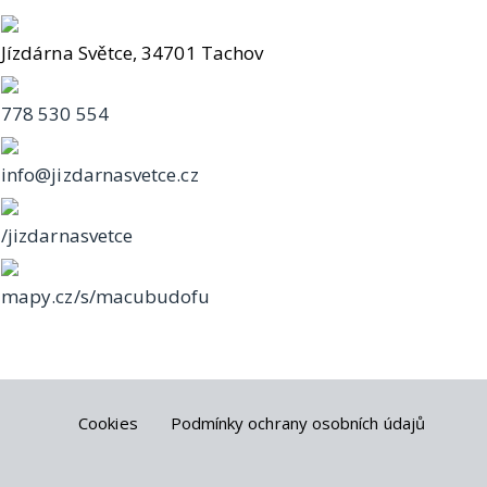
Jízdárna Světce, 34701 Tachov
778 530 554
info@jizdarnasvetce.cz
/jizdarnasvetce
mapy.cz/s/macubudofu
Cookies
Podmínky ochrany osobních údajů