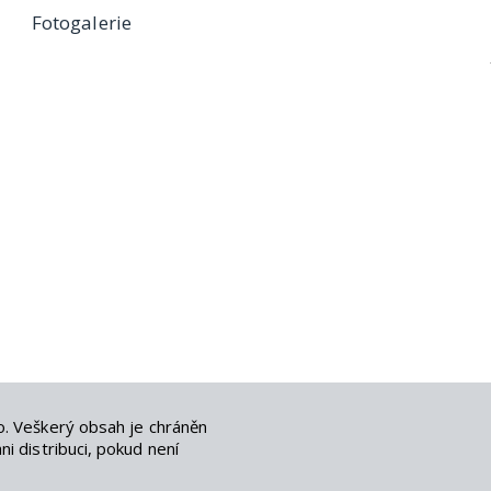
Fotogalerie
o
. Veškerý obsah je chráněn
i distribuci, pokud není